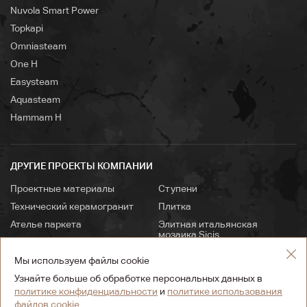
Nuvola Smart Power
Topkapi
Omniasteam
One H
Easysteam
Aquasteam
Hammam H
ДРУГИЕ ПРОЕКТЫ КОМПАНИИ
Проектные материалы
Ступени
Технический керамогранит
Плитка
Ателье паркета
Элитная итальянская
мозаика Sicis
Сантехника и мебель
Интерьерный салон
Брусчатка
Мы используем файлы cookie
Бельведер
Мозаика
Узнайте больше об обработке персональных данных в
политике конфиденциальности
и
политике использования
файлов cookie.