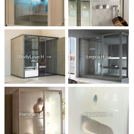
BodyLove H
Logica H
Hammam H
Aquasteam