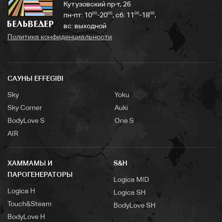
Кутузовский пр-т, 26
00
00
00
00
пн-пт: 10
-20
, сб: 11
-18
,
вс: выходной
Политика конфиденциальности
САУНЫ EFFEGIBI
Sky
Yoku
Sky Corner
Auki
BodyLove S
One S
AIR
ХАММАМЫ И
S&H
ПАРОГЕНЕРАТОРЫ
Logica MID
Logica H
Logica SH
Touch&Steam
BodyLove SH
BodyLove H